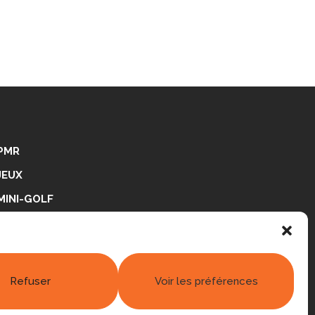
PMR
JEUX
MINI-GOLF
PING-PONG
RÉALISATIONS
Refuser
Voir les préférences