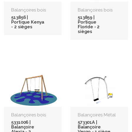
Balançoires bois
Balançoires bois
513856 |
513859 |
Portique Kenya
Portique
- 2 sièges
Floride - 2
sièges
Balançoires bois
Balançoires Métal
5331006 |
573301A |
Balançoire
Balançoire
Alexia - 2
Vergo - 1 siège