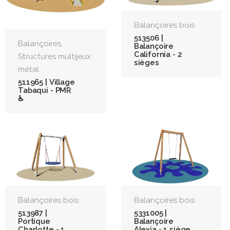
Balançoires bois
513506 |
,
Balançoires
Balançoire
California - 2
Structures multijeux
sièges
métal
511965 | Village
Tabaqui - PMR
♿
Balançoires bois
Balançoires bois
513987 |
5331005 |
Portique
Balançoire
Charlotte - 1
Alexia - 1 siège