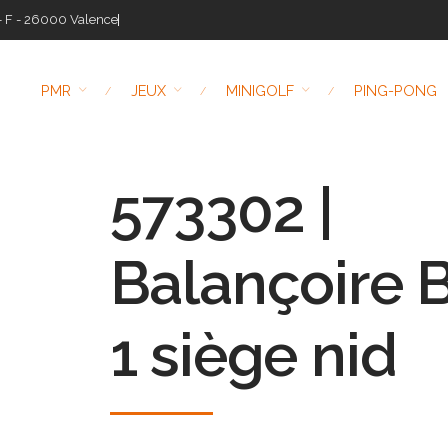
- F - 26000 Valence
PMR
JEUX
MINIGOLF
PING-PONG
573302 |
Balançoire B
1 siège nid