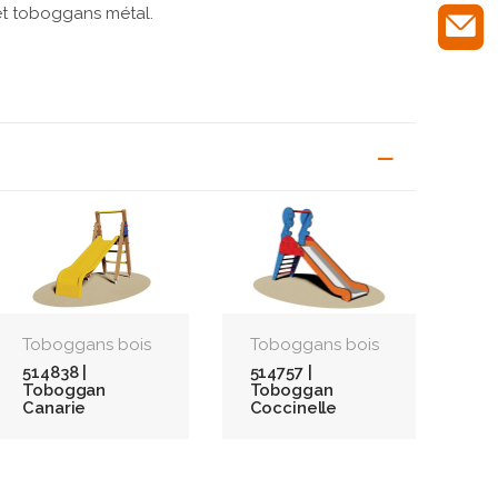
et toboggans métal.
Toboggans bois
Toboggans bois
514838 |
514757 |
Toboggan
Toboggan
Canarie
Coccinelle