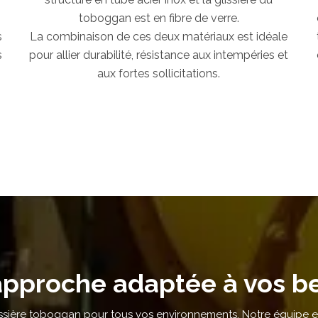
toboggan est en fibre de verre.
s
La combinaison de ces deux matériaux est idéale
s
pour allier durabilité, résistance aux intempéries et
aux fortes sollicitations.
pproche adaptée à vos b
ssière toboggan pour tous vos environnements. Notre équipe e