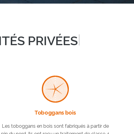
|
ÉS PRIVÉES ET
Toboggans bois
Les toboggans en bois sont fabriqués à partir de
pin du nord. Ils ont reçu un traitement de classe 4