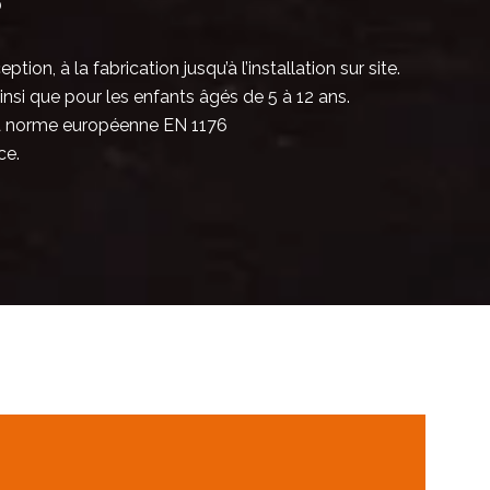
?
Toboggans
Toboggans
métal
métal
 à la fabrication jusqu’à l’installation sur site.
514960SG |
514961SG |
insi que pour les enfants âgés de 5 à 12 ans.
Toboggan
Toboggan
Mowgli -
Akela -
 la norme européenne EN 1176
Version 1
Version 1
ce.
Toboggans
métal
Toboggans
514264 |
Toboggan
métal
Resina 300
514995 |
Toboggan
Simy