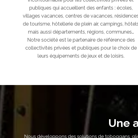
publiques qui accueillent des enfants : écoles,
villages vacances, centres de vacances, résidence
de tourisme, hôtellerie de plein air, campings, hôtel
mais aussi départements, régions, communes…
Notre société est le partenaire de référence des
collectivités privées et publiques pour le choix de
leurs équipements de jeux et de loisirs.
Une a
Nous développons des solutions de toboggans, gli