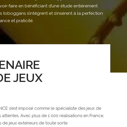
avoir-faire en bénéficiant d’une étude entièrement
s toboggans s’intègrent et s’insèrent à la perfection
ance et praticité.
ENAIRE
DE JEUX
ANCE s’est imposé comme le spécialiste des jeux de
s attentes. Avec plus de 1 000 réalisations en France,
e jeux extérieurs de toute sorte.