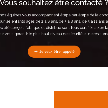
Vous souhaitez être contacté 
métal
Toboggans
514265 |
Toboggan
métal
 équipes vous accompagnent étape par étape de la conception,
Océan
514960SC |
r les enfants âgés de 2 à 8 ans, de 3 à 8 ans, de 3 à 12 ans a
Toboggan
Mowgli -
iété conçoit, fabrique et distribue sont tous certifiés selon
Version 2
ur vous garantir le plus haut niveau de sécurité et de résistan
Je veux être rappelé
Toboggans
Toboggans
métal
métal
514994 |
514989 |
Toboggan
Toboggan
Simy Small
Maignan