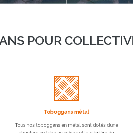
ANS
POUR COLLECTIVIT
Toboggans métal
Tous nos toboggans en métal sont dotés d’une
structure en tube acier inox et la glissière du