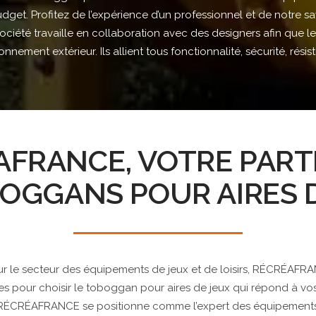
dget. Profitez de l’expérience d’un professionnel et de notre s
société travaille en collaboration avec des designers afin que le
nnement extérieur. Ils allient tous fonctionnalité, sécurité, résist
AFRANCE, VOTRE PART
OGGANS POUR AIRES 
 sur le secteur des équipements de jeux et de loisirs, RÉCRÉAFR
ices pour choisir le toboggan pour aires de jeux qui répond à vo
 RÉCRÉAFRANCE se positionne comme l’expert des équipements d