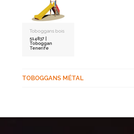
Toboggans bois
514837 |
Toboggan
Tenerife
TOBOGGANS MÉTAL
Toboggans
Toboggans