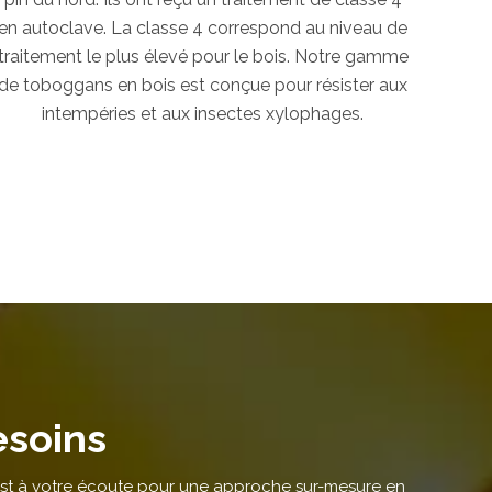
en autoclave. La classe 4 correspond au niveau de
traitement le plus élevé pour le bois. Notre gamme
de toboggans en bois est conçue pour résister aux
intempéries et aux insectes xylophages.
esoins
st à votre écoute pour une approche sur-mesure en