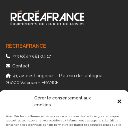
RÉCRÉAFRANCE
+33 (0)4 75 81 04 17
Contact
41, av. des Langories – Plateau de Lautagne
26000 Valence – FRANCE
Gérer le consentement aux
cookies
PMR
JEUX
Pour offrir les meilleures expériences, nous utilisons des technologies telles que
les cookies pour stocker et/ou accéder aux informations des appareils. Le fait de
MINI-GOLF
consentir à ces technologies nous permettra de traiter des données telles que le