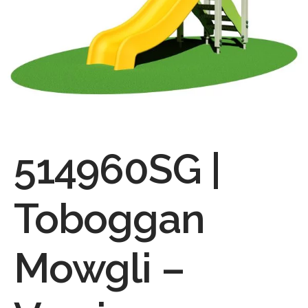
514960SG |
Toboggan
Mowgli –