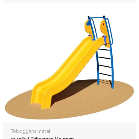
Toboggans métal
514989 | Toboggan Maignan