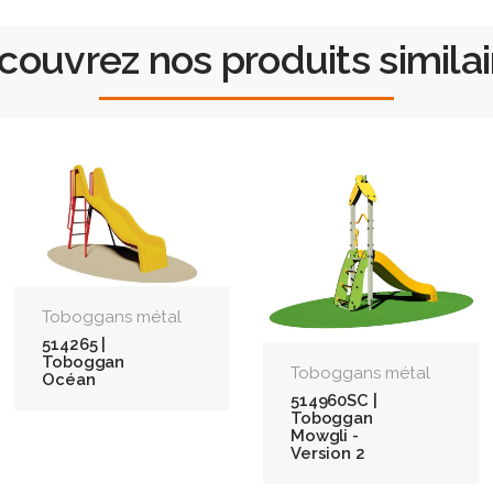
couvrez nos produits similai
Toboggans métal
514265 |
Toboggan
Toboggans métal
Océan
514960SC |
Toboggan
Mowgli -
Version 2