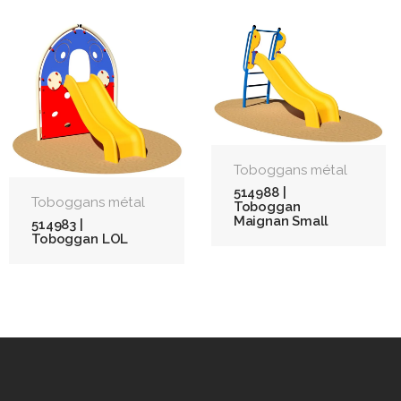
Toboggans métal
514988 |
Toboggans métal
Toboggan
Maignan Small
514983 |
Toboggan LOL