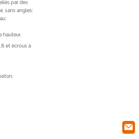
eliés par des
, sans angles;
au;
 hauteur.
.8 et écrous à
béton.