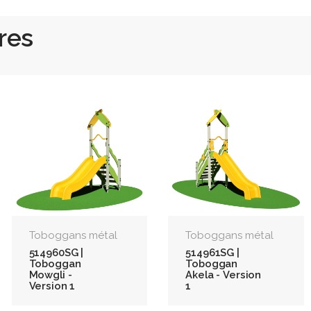
res
Toboggans métal
Toboggans métal
514960SG |
514961SG |
Toboggan
Toboggan
Mowgli -
Akela - Version
Version 1
1