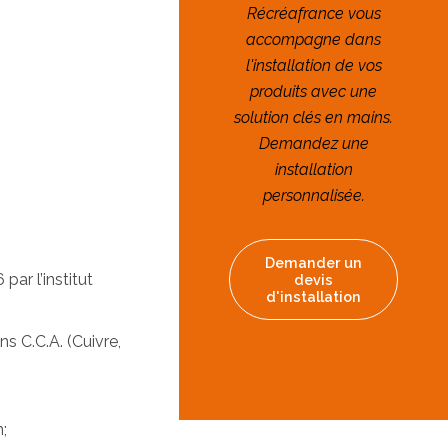
Récréafrance vous
accompagne dans
l'installation de vos
produits avec une
solution clés en mains.
Demandez une
installation
personnalisée.
Demander un
ar l’institut
devis
d'installation
ns C.C.A. (Cuivre,
;