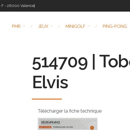
- F - 26000 Valence
PMR
JEUX
MINIGOLF
PING-PONG
514709 | To
Elvis
Télécharger la fiche technique