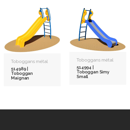
Toboggans métal
Toboggans métal
514994 |
514989 |
Toboggan Simy
Toboggan
Small
Maignan