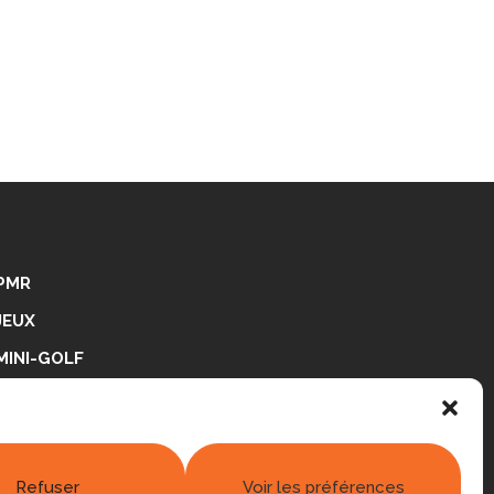
PMR
JEUX
MINI-GOLF
PING-PONG
RÉALISATIONS
Refuser
Voir les préférences