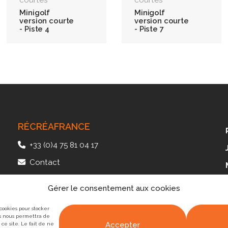
Minigolf
Minigolf
version courte
version courte
- Piste 4
- Piste 7
RÉCRÉAFRANCE
+33 (0)4 75 81 04 17
Contact
41, av. des Langories – Plateau de Lautagne
Gérer le consentement aux cookies
26000 Valence – FRANCE
 cookies pour stocker
es nous permettra de
Accepter
ce site. Le fait de ne