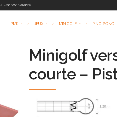
- F - 26000 Valence
PMR
JEUX
MINIGOLF
PING-PONG
Minigolf ver
courte – Pis