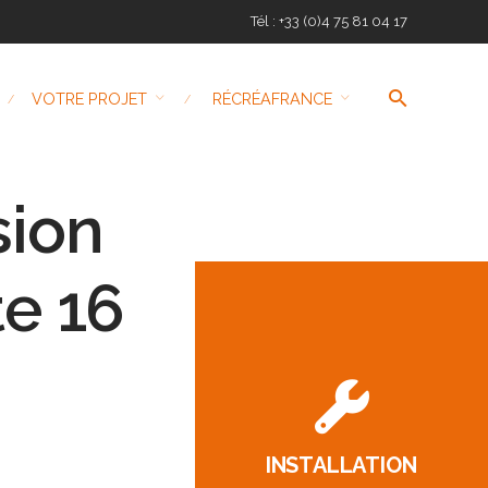
Tél : +33 (0)4 75 81 04 17
VOTRE PROJET
RÉCRÉAFRANCE
sion
te 16
INSTALLATION