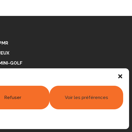
PMR
JEUX
MINI-GOLF
PING-PONG
RÉALISATIONS
Refuser
Voir les préférences
 légales
|
Politique de confidentialité