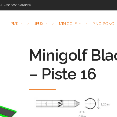
- F - 26000 Valence
PMR
JEUX
MINIGOLF
PING-PONG
Minigolf Bla
– Piste 16