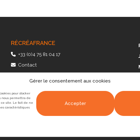
RÉCRÉAFRANCE
+33 (0)4 75 81 04 17
Contact
41, av. des Langories – Plateau de Lautagne
Gérer le consentement aux cookies
26000 Valence – FRANCE
 cookies pour stocker
es nous permettra de
Accepter
ce site. Le fait de ne
nes caractéristiques
 de
l'Agence Web Valence
marque[DIGITALE]
|
Mentions