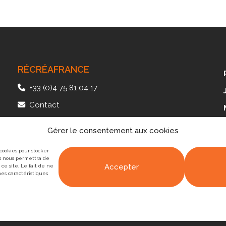
RÉCRÉAFRANCE
+33 (0)4 75 81 04 17
Contact
41, av. des Langories – Plateau de Lautagne
Gérer le consentement aux cookies
26000 Valence – FRANCE
 cookies pour stocker
es nous permettra de
Accepter
ce site. Le fait de ne
nes caractéristiques
 de
l'Agence Web Valence
marque[DIGITALE]
|
Mentions