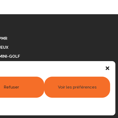
PMR
JEUX
MINI-GOLF
PING-PONG
RÉALISATIONS
Refuser
Voir les préférences
 légales
|
Politique de confidentialité