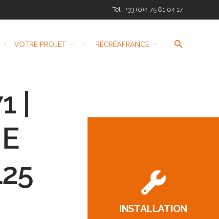
Tél : +33 (0)4 75 81 04 17
VOTRE PROJET
RÉCRÉAFRANCE
 |
NE
125
INSTALLATION