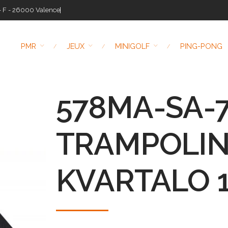
- F - 26000 Valence
PMR
JEUX
MINIGOLF
PING-PONG
578MA-SA-71
TRAMPOLI
KVARTALO 