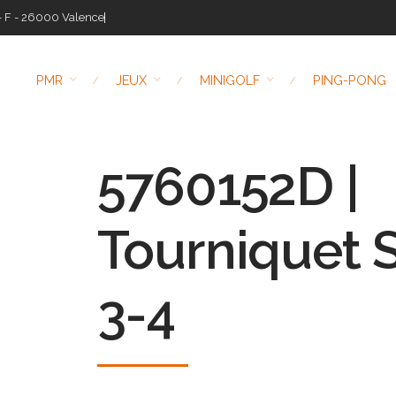
- F - 26000 Valence
PMR
JEUX
MINIGOLF
PING-PONG
5760152D |
Tourniquet 
3-4