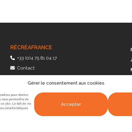
RÉCRÉAFRANCE
+33 (0)4 75 81 04 17
Contact
41, av. des Langories – Plateau de Lautagne
Gérer le consentement aux cookies
26000 Valence – FRANCE
 cookies pour stocker
es nous permettra de
Accepter
ce site. Le fait de ne
nes caractéristiques
 de
l'Agence Web Valence
marque[DIGITALE]
|
Mentions