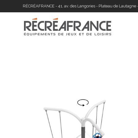
Skip
RÉCRÉAFRANCE - 41, av. des Langories - Plateau de Lautagne 
to
content