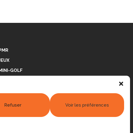
PMR
JEUX
MINI-GOLF
PING-PONG
RÉALISATIONS
Refuser
Voir les préférences
 légales
|
Politique de confidentialité