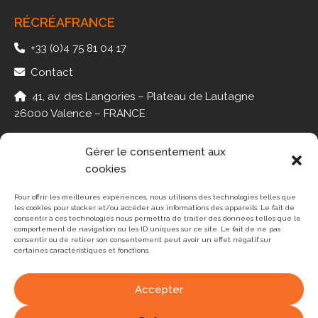
RÉCRÉAFRANCE
+33 (0)4 75 81 04 17
Contact
41, av. des Langories – Plateau de Lautagne
26000 Valence – FRANCE
Gérer le consentement aux
cookies
PMR
JEUX
Pour offrir les meilleures expériences, nous utilisons des technologies telles que
les cookies pour stocker et/ou accéder aux informations des appareils. Le fait de
MINI-GOLF
consentir à ces technologies nous permettra de traiter des données telles que le
comportement de navigation ou les ID uniques sur ce site. Le fait de ne pas
consentir ou de retirer son consentement peut avoir un effet négatif sur
PING-PONG
certaines caractéristiques et fonctions.
RÉALISATIONS
Accepter