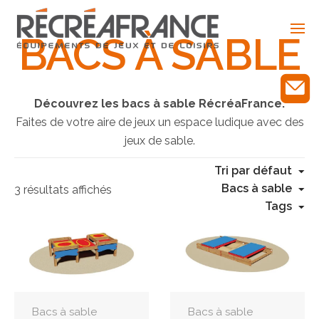
Skip
to
BACS À SABLE
content
Découvrez les bacs à sable RécréaFrance.
Faites de votre aire de jeux un espace ludique avec des
jeux de sable.
Tri par défaut
Bacs à sable
3 résultats affichés
Tags
Bacs à sable
Bacs à sable