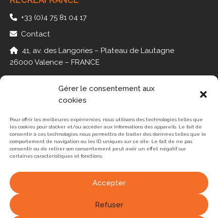
+33 (0)4 75 81 04 17
Contact
41, av. des Langories – Plateau de Lautagne
26000 Valence – FRANCE
Gérer le consentement aux
cookies
PMR
JEUX
Pour offrir les meilleures expériences, nous utilisons des technologies telles que
les cookies pour stocker et/ou accéder aux informations des appareils. Le fait de
MINI-GOLF
consentir à ces technologies nous permettra de traiter des données telles que le
comportement de navigation ou les ID uniques sur ce site. Le fait de ne pas
consentir ou de retirer son consentement peut avoir un effet négatif sur
PING-PONG
certaines caractéristiques et fonctions.
RÉALISATIONS
Accepter
Refuser