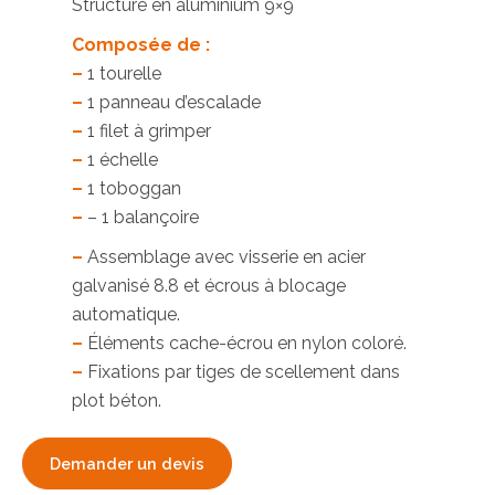
Structure en aluminium 9×9
Composée de :
–
1 tourelle
–
1 panneau d’escalade
–
1 filet à grimper
–
1 échelle
–
1 toboggan
–
– 1 balançoire
–
Assemblage avec visserie en acier
galvanisé 8.8 et écrous à blocage
automatique.
–
Éléments cache-écrou en nylon coloré.
–
Fixations par tiges de scellement dans
plot béton.
Demander un devis