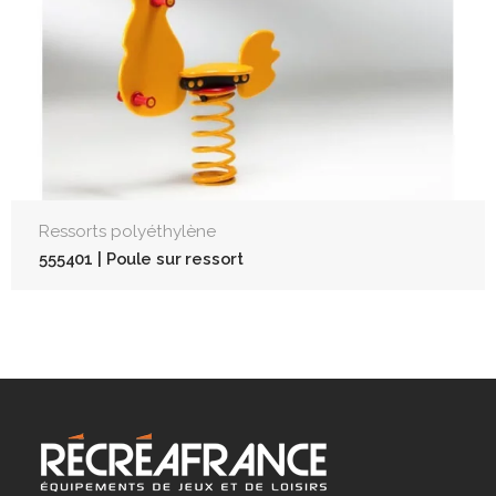
Ressorts polyéthylène
555401 | Poule sur ressort