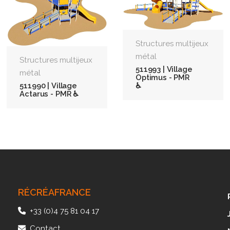
Structures multijeux
métal
Structures multijeux
511993 | Village
métal
Optimus - PMR
♿
511990 | Village
Actarus - PMR ♿
RÉCRÉAFRANCE
+33 (0)4 75 81 04 17
Contact