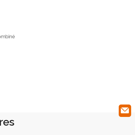
combiné
res