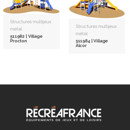
Structures multijeux
Structures multijeux
métal
métal
511982 | Village
511984 | Village
Procton
Alcor