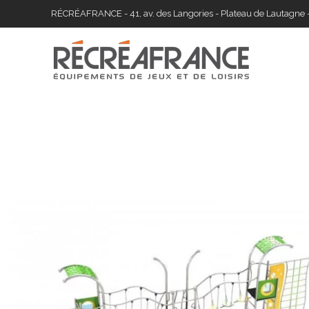
Skip
RÉCRÉAFRANCE - 41, av. des Langories - Plateau de Lautagne 
to
content