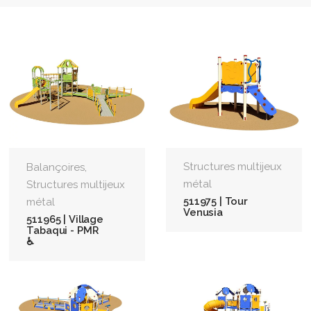
,
Structures multijeux
Balançoires
métal
Structures multijeux
511975 | Tour
métal
Venusia
511965 | Village
Tabaqui - PMR
♿